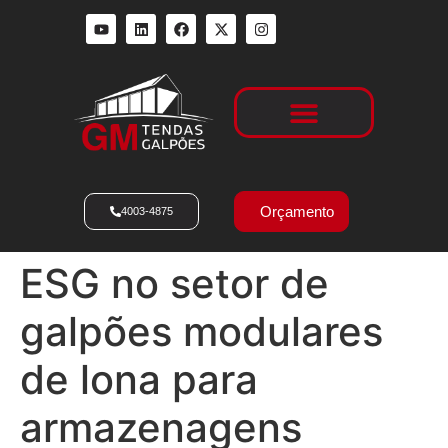
Locação de Galpões
Orçamento
4003-4875
ESG no setor de
galpões modulares
de lona para
armazenagens