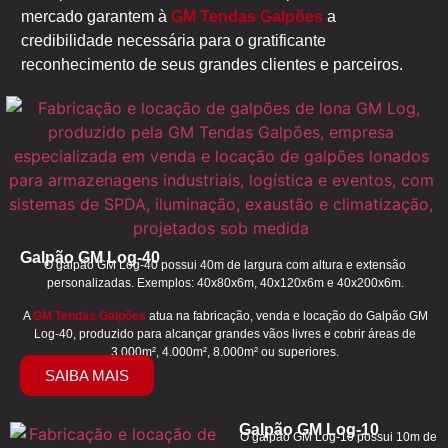
mercado garantem à
GM Tendas Galpões
a
credibilidade necessária para o gratificante
reconhecimento de seus grandes clientes e parceiros.
Galpão GM Log-40
O galpão GM Log-40 possui 40m de largura com altura e extensão
personalizadas. Exemplos: 40x80x6m, 40x120x6m e 40x200x6m.
A
GM Tendas Galpões
atua na fabricação, venda e locação do Galpão GM
Log-40, produzido para alcançar grandes vãos livres e cobrir áreas de
3.000m², 4.000m², 8.000m² ou superiores.
SAIBA MAIS
Galpão GM Log-10
O galpão GM Log-10 possui 10m de