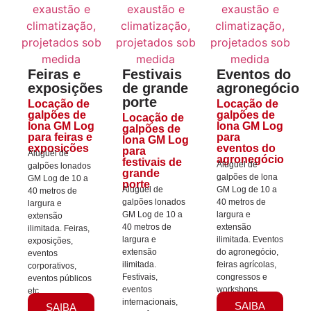
Feiras e
Festivais
Eventos do
exposições
de grande
agronegócio
porte
Locação de
Locação de
galpões de
galpões de
Locação de
lona GM Log
lona GM Log
galpões de
para feiras e
para
lona GM Log
exposições
eventos do
para
Aluguel de
agronegócio
festivais de
Aluguel de
galpões lonados
grande
galpões de lona
GM Log de 10 a
porte
Aluguel de
GM Log de 10 a
40 metros de
galpões lonados
40 metros de
largura e
GM Log de 10 a
largura e
extensão
40 metros de
extensão
ilimitada. Feiras,
largura e
ilimitada. Eventos
exposições,
extensão
do agronegócio,
eventos
ilimitada.
feiras agrícolas,
corporativos,
Festivais,
congressos e
eventos públicos
eventos
workshops.
etc.
internacionais,
SAIBA
SAIBA