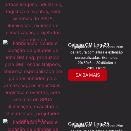
Galpão GM Log-20
O galpão GM Log-20 possui 20m
de largura com altura e extensão
personalizadas. Exemplos:
20x50x6m, 20x80x6m e
20x100x6m.
SAIBA MAIS
Galpão GM Log-25
O galpão GM Log-25 possui 25m