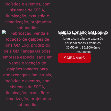
Galpão Lonado GM Log-35
O galpão GM Log-35 possui 35m de
largura com altura e extensão
personalizadas. Exemplos:
35x50x6m, 35x100x6m e
35x200x6m.
SAIBA MAIS