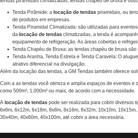
tendas piramidais climatizadas, tendas chapéu de bruxa e out
Tenda Pirâmide: a
locação de tendas
piramidais, ou ten
de produtos em empresas.
Tenda Piramidal Climatizada: são utilizadas para evento
da
locação de tendas
climatizadas, a tenda é acompanhad
equipamento de refrigeração. As áreas cobertas e refrig
Tenda Chapéu de Bruxa: as tendas chapéu de bruxa são m
Tenda Aranha, Tenda Estrela e Tenda Caravela: O alugu
atrativo diferencial na divulgação.
Além da locação das tendas, a GM Tendas também oferece sol
Com a as tendas você otimiza e amplia espaços de eventos e 
como 500m², 1.000m² ou mais, de acordo com a necessidade.
A
locação de tendas
pode ser realizada para cobrir diversos
6x6m, 6x12m, 6x18m, 8x8m, 8x16m, 8x32m, 10x10m, 10x15m, 
30x40m, 40x60m, 40x100m, até cobrir a área necessária.