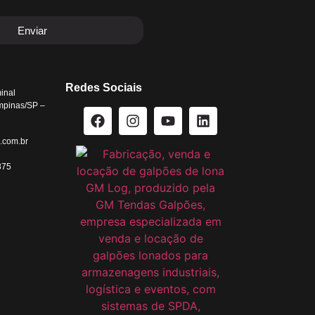
Enviar
Redes Sociais
inal
mpinas/SP –
.com.br
875