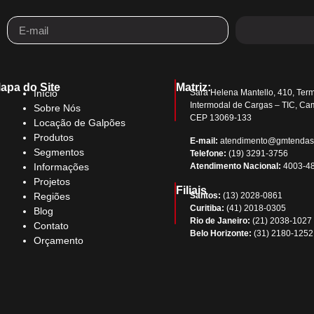
apa do Site
Matriz:
Início
Sara Helena Mantello, 410, Term
Intermodal de Cargas – TIC, Ca
Sobre Nós
CEP 13069-133
Locação de Galpões
Produtos
E-mail:
atendimento@gmtendas
Segmentos
Telefone:
(19) 3291-3756
Atendimento Nacional:
4003-4
Informações
Projetos
Filiais
Santos:
(13) 2028-0861
Regiões
Curitiba:
(41) 2018-0305
Blog
Rio de Janeiro:
(21) 2038-1027
Contato
Belo Horizonte:
(31) 2180-1252
Orçamento