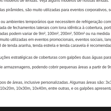
ros modelos de tendas. Veja alguns modelos de nossas tendas:
das pirâmides, são muito utilizadas para eventos corporativos,
s ou ambientes temporários que necessitem de refrigeração co
a de fechamentos laterais com lona idêntica à cobertura, porta
eradas podem variar de 9m², 100m², 200m², 500m² ou na medida 
uito utilizadas em eventos promocionais, eventos sociais, la
el de tenda aranha, tenda estrela e tenda caravela é recomen
uções estratégicas de coberturas com galpões duas águas par
de armazenagens, podendo cobrir pequenas áreas a partir de 9
 tipos de áreas, inclusive personalizadas. Algumas áreas são
10x20m, 10x30m, 10x40m, entre outras, e os galpões aprese