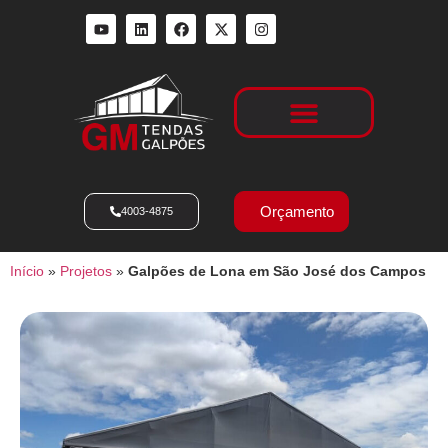
Locação de Galpões
Orçamento
4003-4875
Início
»
Projetos
»
Galpões de Lona em São José dos Campos