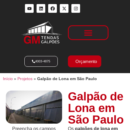
Locação de Galpões
Orçamento
4003-4875
Início
»
Projetos
»
Galpão de Lona em São Paulo
Galpão de
Lona em
São Paulo
Preencha os campos
Os
galpões de lona em