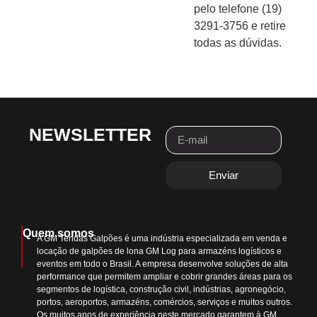
pelo telefone (19)
3291-3756 e retire
todas as dúvidas.
NEWSLETTER
Enviar
Quem somos
A GM Tendas Galpões é uma indústria especializada em venda e
locação de galpões de lona GM Log para armazéns logísticos e
eventos em todo o Brasil. A empresa desenvolve soluções de alta
performance que permitem ampliar e cobrir grandes áreas para os
segmentos de logística, construção civil, indústrias, agronegócio,
portos, aeroportos, armazéns, comércios, serviços e muitos outros.
Os muitos anos de experiência neste mercado garantem à GM