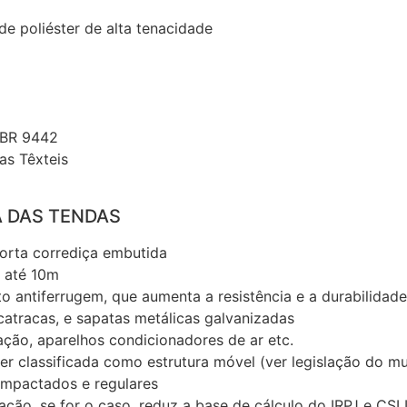
e poliéster de alta tenacidade
 NBR 9442
as Têxteis
 DAS TENDAS
orta corrediça embutida
e até 10m
o antiferrugem, que aumenta a resistência e a durabilidade
catracas, e sapatas metálicas galvanizadas
nação, aparelhos condicionadores de ar etc.
ser classificada como estrutura móvel (ver legislação do mu
ompactados e regulares
ção, se for o caso, reduz a base de cálculo do IRPJ e CSL