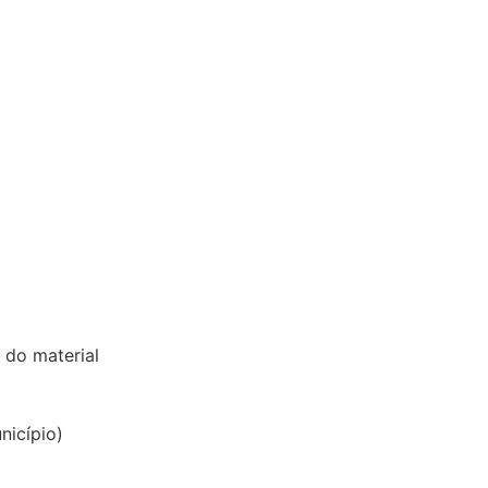
 do material
nicípio)
L