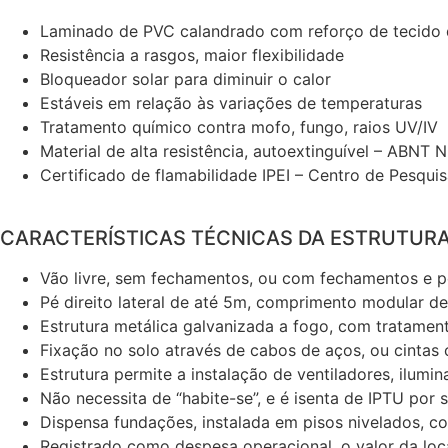
Laminado de PVC calandrado com reforço de tecido d
Resistência a rasgos, maior flexibilidade
Bloqueador solar para diminuir o calor
Estáveis em relação às variações de temperaturas
Tratamento químico contra mofo, fungo, raios UV/IV
Material de alta resistência, autoextinguível – ABNT
Certificado de flamabilidade IPEI – Centro de Pesquis
CARACTERÍSTICAS TÉCNICAS DA ESTRUTURA
Vão livre, sem fechamentos, ou com fechamentos e p
Pé direito lateral de até 5m, comprimento modular d
Estrutura metálica galvanizada a fogo, com tratament
Fixação no solo através de cabos de aços, ou cintas 
Estrutura permite a instalação de ventiladores, ilumi
Não necessita de “habite-se”, e é isenta de IPTU por 
Dispensa fundações, instalada em pisos nivelados, c
Registrado como despesa operacional, o valor da loca